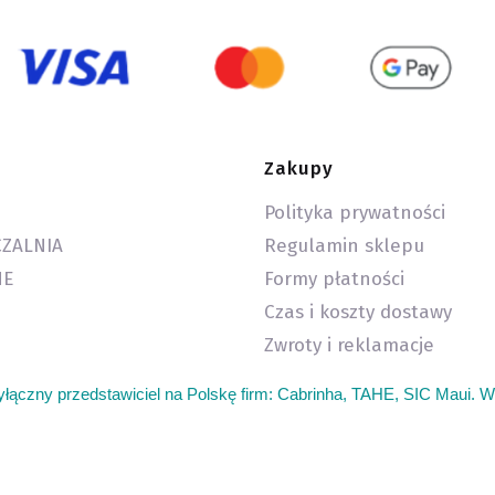
Zakupy
Polityka prywatności
ZALNIA
Regulamin sklepu
HE
Formy płatności
Czas i koszty dostawy
Zwroty i reklamacje
yłączny przedstawiciel na Polskę firm: Cabrinha, TAHE, SIC Maui. W
dzie kupie sprzet do wing foil wingfoil. Kitesurfing sprzęt używany 
g foil sklep. Duży wybór sprzętu kite latawce bary deski. Łatwa tani