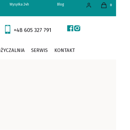
Produkty w kos
Wysyłka 24h
Blog
Zaloguj się
Koszyk
+48 605 327 791
ŻYCZALNIA
SERWIS
KONTAKT