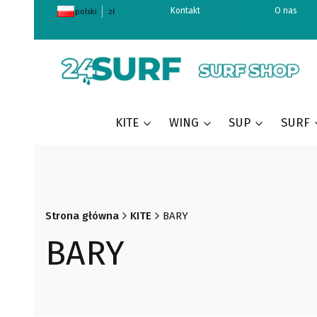
Kontakt
O nas
polski
zł
KITE
WING
SUP
SURF
Strona główna
KITE
BARY
BARY