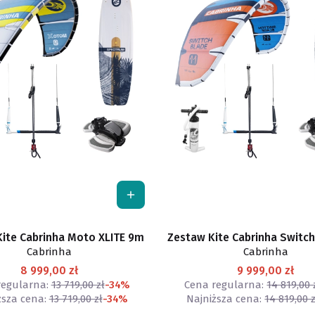
ite Cabrinha Moto XLITE 9m
Zestaw Kite Cabrinha Switc
Cabrinha
Cabrinha
8 999,00 zł
9 999,00 zł
regularna:
13 719,00 zł
-34%
Cena regularna:
14 819,00 
ższa cena:
13 719,00 zł
-34%
Najniższa cena:
14 819,00 z