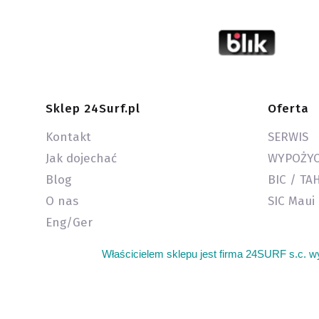
Linki w stopce
Sklep 24Surf.pl
Oferta
Kontakt
SERWIS
Jak dojechać
WYPOŻYC
Blog
BIC / TA
O nas
SIC Maui
Eng/Ger
Właścicielem sklepu jest firma 24SURF s.c. w
Sklep kite warszawa oferujemy sprzęt do kitesurfingu. G
latawców do kitesurfingu kite. Najlepszy sprzęt do win