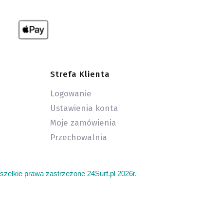
Strefa Klienta
Logowanie
Ustawienia konta
Moje zamówienia
Przechowalnia
szelkie prawa zastrzeżone 24Surf.pl 2026r.
add
latwce i deski kite. Deska z wiosłem gdzie kupić. Serwis
a deska do surfingu. Gdzie plywać na surfingu w Polsce.