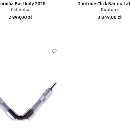
brinha Bar Unify 2026
Duotone Click Bar do L
Cabrinha
Duotone
Cena
Cena
2 999,00 zł
3 849,00 zł