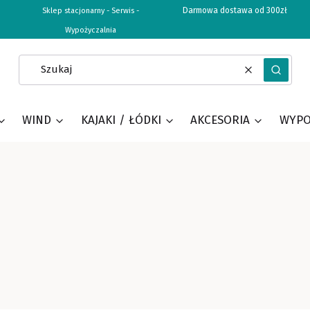
Darmowa dostawa od 300zł
Sklep stacjonarny - Serwis -
Wypożyczalnia
Wyczyść
Szukaj
WIND
KAJAKI / ŁÓDKI
AKCESORIA
WYPO