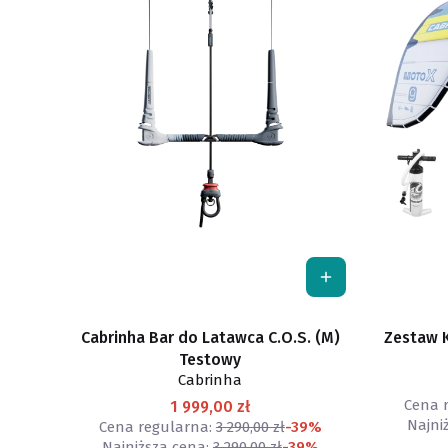
Cabrinha Bar do Latawca C.O.S. (M)
Zestaw K
Testowy
Cabrinha
Cena 
1 999,00 zł
Najni
Cena regularna:
3 290,00 zł
-39%
Najniższa cena:
3 290,00 zł
-39%