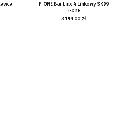
atawca
F-ONE Bar Linx 4 Linkowy SK99
F-one
Cena
3 199,00 zł