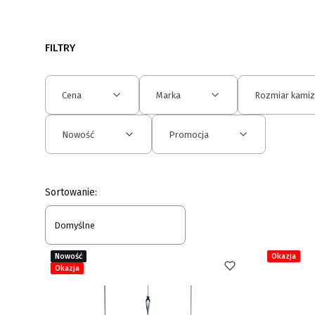
FILTRY
Cena
Marka
Rozmiar kamiz
Nowość
Promocja
Koniec filtrów
Lista produktów
Sortowanie:
Domyślne
Nowość
Okazja
Okazja