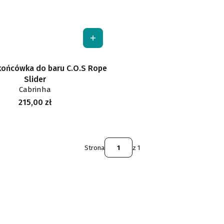
końcówka do baru C.O.S Rope
Slider
Cabrinha
Cena
215,00 zł
Strona
z 1