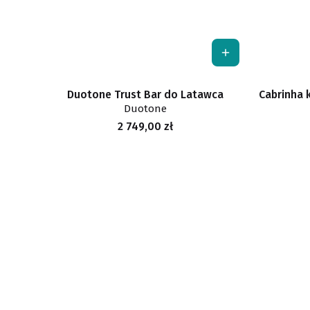
Duotone Trust Bar do Latawca
Cabrinha 
Duotone
Cena
2 749,00 zł