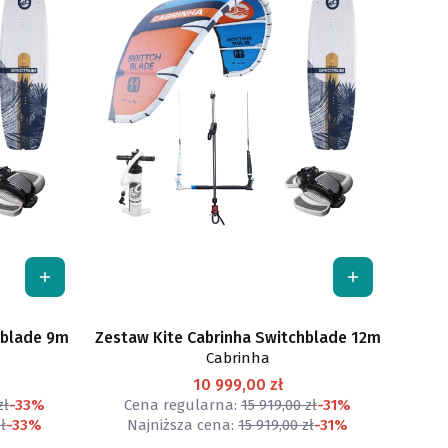
hblade 9m
Zestaw Kite Cabrinha Switchblade 12m
Cabrinha
10 999,00 zł
zł
-33%
Cena regularna:
15 919,00 zł
-31%
ł
-33%
Najniższa cena:
15 919,00 zł
-31%