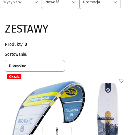
Wysyłka w
Nowość
Promocja
Koniec filtrów
ZESTAWY
Produkty:
3
Lista produktów
Sortowanie:
Domyślne
Okazja