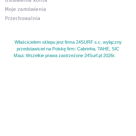
Ustawienia konta
Moje zamówienia
Przechowalnia
Właścicielem sklepu jest firma 24SURF s.c. wyłączny
przedstawiciel na Polskę firm: Cabrinha, TAHE, SIC
Maui. Wszelkie prawa zastrzeżone 24Surf.pl 2026r.
add
Sklep kite warszawa oferujemy sprzęt do kitesurfingu. Gdzie
kupie sprzet do wing foil wingfoil. Kitesurfing sprzęt używany
latwce i deski kite. Deska z wiosłem gdzie kupić. Serwis
latawców do kitesurfingu kite. Najlepszy sprzęt do wing foil
sklep. Duży wybór sprzętu kite latawce bary deski. Łatwa tania
deska do surfingu. Gdzie plywać na surfingu w Polsce.
Żeglarska regatowa klasa łódek dla dzieci Open Skiff. Kajaki
Warszawa wypożyczalnia sprzętu sportowego kite kitesurfing
sup paddle board deska z wiosłem kajak kajaków. Sklep
kajakowy kajaki wiosła akcesoria kajakowe bogata oferta. Tani