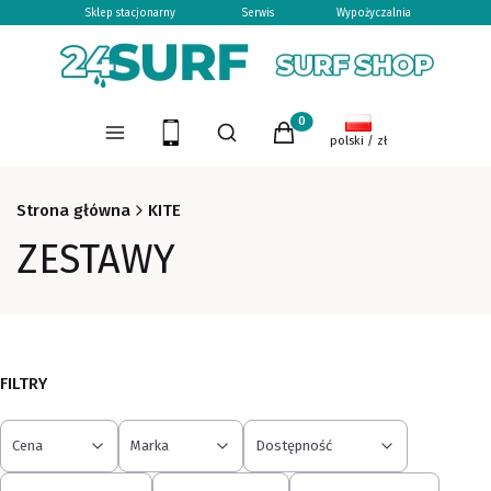
Sklep stacjonarny
Serwis
Wypożyczalnia
Otwórz wyszukiwarkę
Produkty w koszyku: 0. Zoba
Menu
Szukaj
Koszyk
polski / zł
Strona główna
KITE
ZESTAWY
FILTRY
Cena
Marka
Dostępność