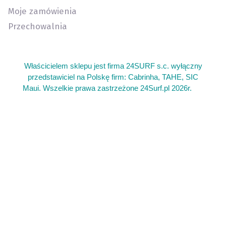
Moje zamówienia
Przechowalnia
Właścicielem sklepu jest firma 24SURF s.c. wyłączny
przedstawiciel na Polskę firm: Cabrinha, TAHE, SIC
Maui. Wszelkie prawa zastrzeżone 24Surf.pl 2026r.
add
Sklep kite warszawa oferujemy sprzęt do kitesurfingu. Gdzie
kupie sprzet do wing foil wingfoil. Kitesurfing sprzęt używany
latwce i deski kite. Deska z wiosłem gdzie kupić. Serwis
latawców do kitesurfingu kite. Najlepszy sprzęt do wing foil
sklep. Duży wybór sprzętu kite latawce bary deski. Łatwa tania
deska do surfingu. Gdzie plywać na surfingu w Polsce.
Żeglarska regatowa klasa łódek dla dzieci Open Skiff. Kajaki
Warszawa wypożyczalnia sprzętu sportowego kite kitesurfing
sup paddle board deska z wiosłem kajak kajaków. Sklep
kajakowy kajaki wiosła akcesoria kajakowe bogata oferta. Tani