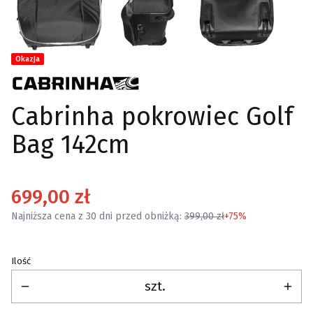
Tagi produktu
Okazja
Cabrinha pokrowiec Golf
Bag 142cm
699,00 zł
Najniższa cena z 30 dni przed obniżką:
399,00 zł
+75%
Ilość
szt.