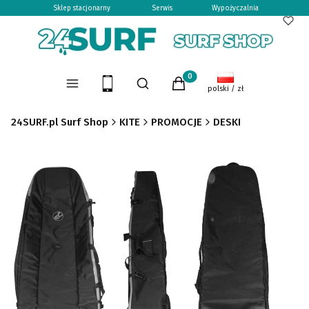
Sklep stacjonarny
Serwis
Wypożyczalnia
Otwórz wyszukiwarkę
Produkty w koszyku: 0. Zoba
Menu
Szukaj
Koszyk
polski / zł
24SURF.pl Surf Shop
KITE
PROMOCJE
DESKI