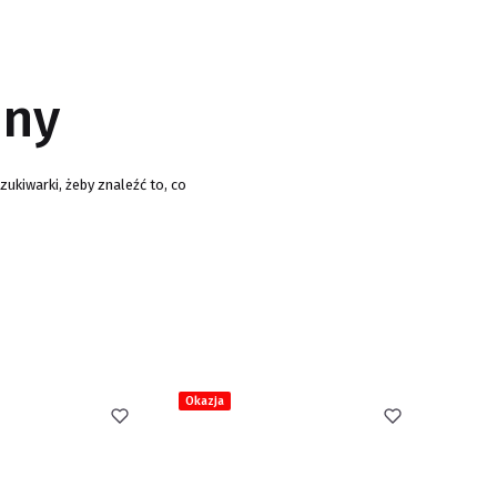
pny
ukiwarki, żeby znaleźć to, co
Okazja