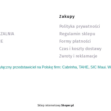
Zakupy
Polityka prywatności
ZALNIA
Regulamin sklepu
HE
Formy płatności
Czas i koszty dostawy
Zwroty i reklamacje
yłączny przedstawiciel na Polskę firm: Cabrinha, TAHE, SIC Maui. W
dzie kupie sprzet do wing foil wingfoil. Kitesurfing sprzęt używany 
g foil sklep. Duży wybór sprzętu kite latawce bary deski. Łatwa tani
 Kajaki Warszawa wypożyczalnia sprzętu sportowego kite kitesurfing
ta oferta. Tani latawiec do kitesurfingu kite kiteboarding kitesurfing.
Sklep internetowy
Shoper.pl