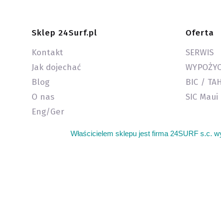
Linki w stopce
Sklep 24Surf.pl
Oferta
Kontakt
SERWIS
Jak dojechać
WYPOŻYC
Blog
BIC / TA
O nas
SIC Maui
Eng/Ger
Właścicielem sklepu jest firma 24SURF s.c. w
Sklep kite warszawa oferujemy sprzęt do kitesurfingu. G
latawców do kitesurfingu kite. Najlepszy sprzęt do win
Żeglarska regatowa klasa łódek dla dzieci Open Skiff.
kajakowy kajaki wiosła akcesoria kajakowe boga