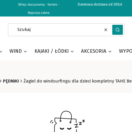
Darmowa dostawa od 300zł
Sklep stacjonarny - Serwis -
Wypożyczalnia
Wyczyść
Szukaj
WIND
KAJAKI / ŁÓDKI
AKCESORIA
WYPO
PĘDNIKI
Żagiel do windsurfingu dla dzieci kompletny TAHE Be