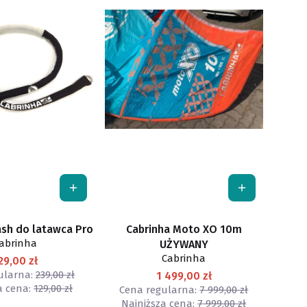
ash do latawca Pro
Cabrinha Moto XO 10m
abrinha
UŻYWANY
Cabrinha
29,00 zł
ularna:
239,00 zł
1 499,00 zł
a cena:
129,00 zł
Cena regularna:
7 999,00 zł
Najniższa cena:
7 999,00 zł