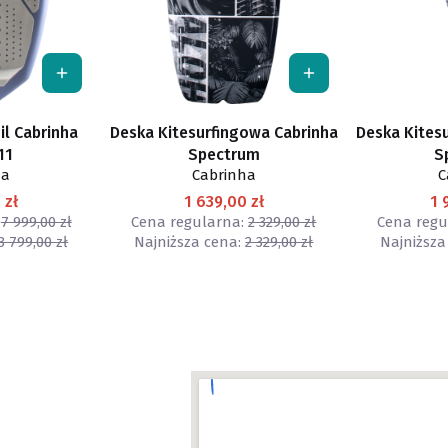
il Cabrinha
Deska Kitesurfingowa Cabrinha
Deska Kites
11
Spectrum
S
ha
Cabrinha
C
 zł
1 639,00 zł
1 
7 999,00 zł
Cena regularna:
2 329,00 zł
Cena regu
3 799,00 zł
Najniższa cena:
2 329,00 zł
Najniższa