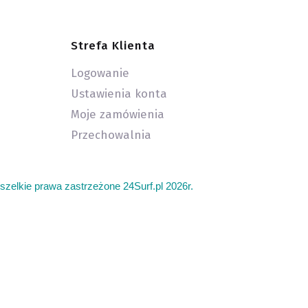
Strefa Klienta
Logowanie
Ustawienia konta
Moje zamówienia
Przechowalnia
szelkie prawa zastrzeżone 24Surf.pl 2026r.
add
latwce i deski kite. Deska z wiosłem gdzie kupić. Serwis
a deska do surfingu. Gdzie plywać na surfingu w Polsce.
 sup paddle board deska z wiosłem kajak kajaków. Sklep
 Najlepsze latawce i deski do kite kitesurfingu