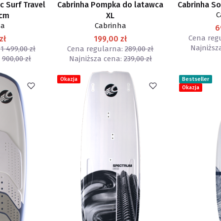
c Surf Travel
Cabrinha Pompka do latawca
Cabrinha So
C
0cm
XL
ha
Cabrinha
6
Cena reg
zł
199,00 zł
Najniższ
1 499,00 zł
Cena regularna:
289,00 zł
900,00 zł
Najniższa cena:
239,00 zł
Okazja
Bestseller
Okazja