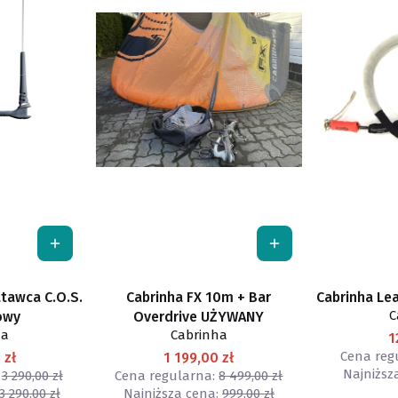
atawca C.O.S.
Cabrinha FX 10m + Bar
Cabrinha Le
C
owy
Overdrive UŻYWANY
ha
Cabrinha
1
Cena reg
 zł
1 199,00 zł
Najniższ
3 290,00 zł
Cena regularna:
8 499,00 zł
3 290,00 zł
Najniższa cena:
999,00 zł