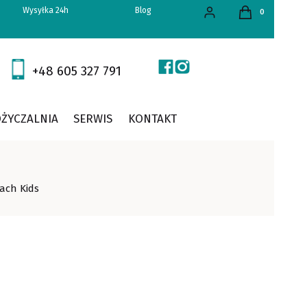
Produkty w kos
Wysyłka 24h
Blog
Zaloguj się
Koszyk
+48 605 327 791
ŻYCZALNIA
SERWIS
KONTAKT
ach Kids