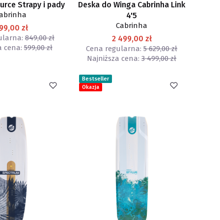
urce Strapy i pady
Deska do Winga Cabrinha Link
abrinha
4'5
Cabrinha
99,00 zł
ularna:
849,00 zł
2 499,00 zł
a cena:
599,00 zł
Cena regularna:
5 629,00 zł
Najniższa cena:
3 499,00 zł
Bestseller
Okazja