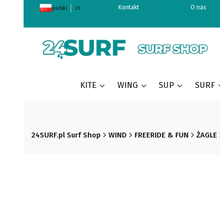
Kontakt
O nas
polski
zł
KITE
WING
SUP
SURF
24SURF.pl Surf Shop
WIND
FREERIDE & FUN
ŻAGLE