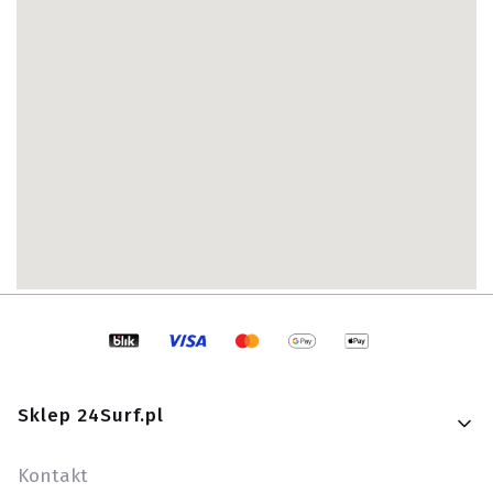
Linki w stopce
Sklep 24Surf.pl
Kontakt