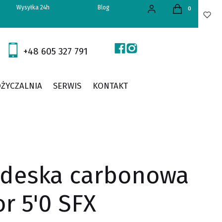
Produkty w kos
Wysyłka 24h
Blog
Zaloguj się
Koszyk
+48 605 327 791
ŻYCZALNIA
SERWIS
KONTAKT
 deska carbonowa
r 5'0 SFX