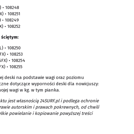
L) • 108248
FX) • 108251
L) • 108249
FX) • 108252
 ściętym:
SL) • 108250
SFX) • 108253
(SFX) • 108254
SFX) • 108255
jej deski na podstawie wagi oraz poziomu
czne dotyczące wyporności deski dla nowicjuszy:
wojej wagi w kg. w tym pianka.
tu jest własnością 24SURF.pl i podlega ochronie
rawie autorskim i prawach pokrewnych, od chwili
lkie powielanie i kopiowanie powyższej treści