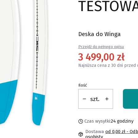
TESTOW
Deska do Winga
Przejdź do pełnego opisu
3 499,00 zł
Najniższa cena z 30 dni przed 
Ilość
szt.
Czas wysyłki:
24 godziny
Dostawa
od 0,00 zł
- Odb
osobisty