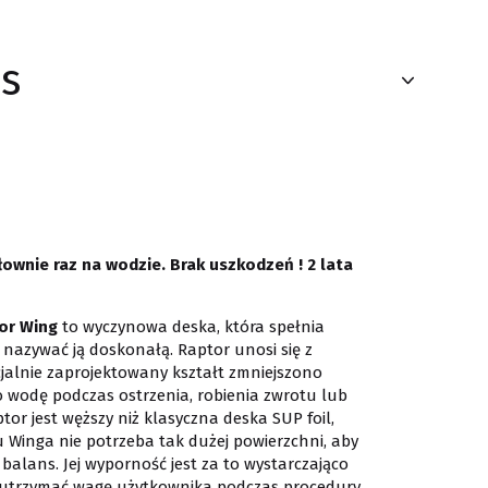
s
wnie raz na wodzie. Brak uszkodzeń ! 2 lata
or Wing
to wyczynowa deska, która spełnia
 nazywać ją doskonałą. Raptor unosi się z
cjalnie zaprojektowany kształt zmniejszono
o wodę podczas ostrzenia, robienia zwrotu lub
ptor jest węższy niż klasyczna deska SUP foil,
 Winga nie potrzeba tak dużej powierzchni, aby
balans. Jej wyporność jest za to wystarczająco
 utrzymać wagę użytkownika podczas procedury