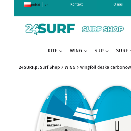
Kontakt
O nas
polski
zł
KITE
WING
SUP
SURF
24SURF.pl Surf Shop
WING
Wingfoil deska carbonow