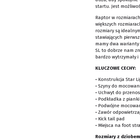
startu. Jest możliwo
Raptor w rozmiarach 
większych rozmiarach 
rozmiary są idealny
stawiających pierwsz
mamy dwa warianty w
SL to dobrze nam zna
bardzo wytrzymały i 
KLUCZOWE CECHY:
• Konstrukcja Star Li
• Szyny do mocowani
• Uchwyt do przeno
• Podkładka z piank
• Podwójne mocowan
• Zawór odpowietrza
• Kick tail pad
• Miejsca na foot str
Rozmiary z dziobem