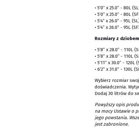
• 5’0” x 25.0” - 80L (S
• 5’0” x 25.0” - 80L (S
• 5’4” x 26.0” - 95L (S
• 5’4” x 26.0” - 95L (S
Rozmiary z dziobem
• 5’8” x 28.0” - 110L (
• 5’8” x 28.0” - 110L (
• 5’11” x 30.0” - 120L 
• 6’2” x 31.0” - 130L (
Wybierz rozmiar swo
doświadczenia. Wyty
Dodaj 30 litrów do s
Powyższy opis produk
na mocy Ustawie o p
jego powstania. Wsze
jest zabronione.