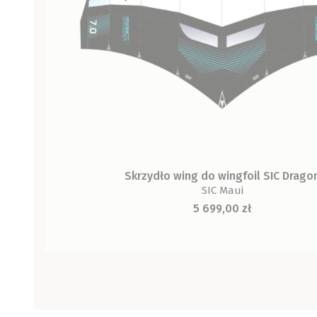
Skrzydło wing do wingfoil SIC Drago
SIC Maui
Cena
5 699,00 zł