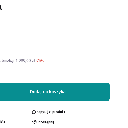
A
obniżką:
1 999,00 zł
+75%
Dodaj do koszyka
Zapytaj o produkt
iór
Udostępnij