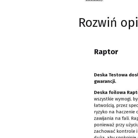
Rozwiń opi
Raptor
Deska Testowa dosło
gwarancji.
Deska foilowa Rapt
wszystkie wymogi, by
łatwością, przez spe
ryzyko na haczenie 
zawijania na fali. Ra
ponieważ przy użyciu
zachować kontrole i 
duża, aby spokojnie