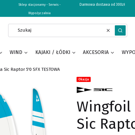
Darmowa dostawa od 300zł
Sklep stacjonarny - Serwis -
Wypożyczalnia
Wyczyść
Szukaj
WIND
KAJAKI / ŁÓDKI
AKCESORIA
WYPO
a Sic Raptor 5'0 SFX TESTOWA
Tagi produktu
Okazja
Wingfoil
Sic Rapto