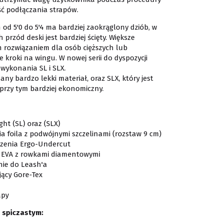
ść podłączania strapów.
od 5'0 do 5'4 ma bardziej zaokrąglony dziób, w
przód deski jest bardziej ścięty. Większe
m rozwiązaniem dla osób cięższych lub
e kroki na wingu. W nowej serii do dyspozycji
ykonania SL i SLX.
ny bardzo lekki materiał, oraz SLX, który jest
przy tym bardziej ekonomiczny.
ght (SL) oraz (SLX)
a foila z podwójnymi szczelinami (rozstaw 9 cm)
szenia Ergo-Undercut
i EVA z rowkami diamentowymi
ie do Leash'a
jący Gore-Tex
apy
 spiczastym: