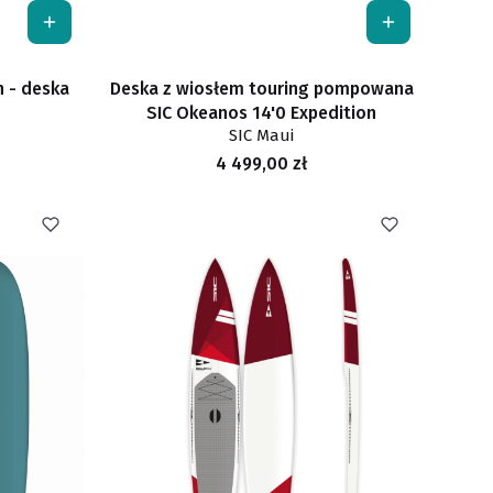
n - deska
Deska z wiosłem touring pompowana
SIC Okeanos 14'0 Expedition
SIC Maui
Cena
4 499,00 zł