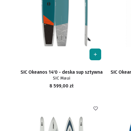
SIC Okeanos 14'0 - deska sup sztywna
SIC Okea
SIC Maui
Cena
8 599,00 zł