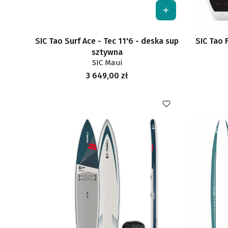
SIC Tao Surf Ace - Tec 11'6 - deska sup
SIC Tao F
sztywna
SIC Maui
Cena
3 649,00 zł