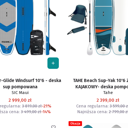
ir-Glide Windsurf 10'6 - deska
TAHE Beach Sup-Yak 10'6
sup pompowana
KAJAKOWY- deska pomp
SIC Maui
Tahe
2 999,00 zł
2 399,00 zł
regularna:
3 819,00 zł
-21%
Cena regularna:
3 599,00 z
ższa cena:
3 499,00 zł
-14%
Najniższa cena:
2 799,00 z
Okazja