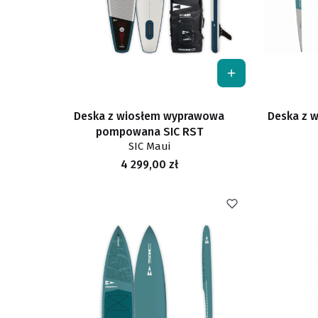
Deska z wiosłem wyprawowa
Deska z w
pompowana SIC RST
SIC Maui
Cena
4 299,00 zł