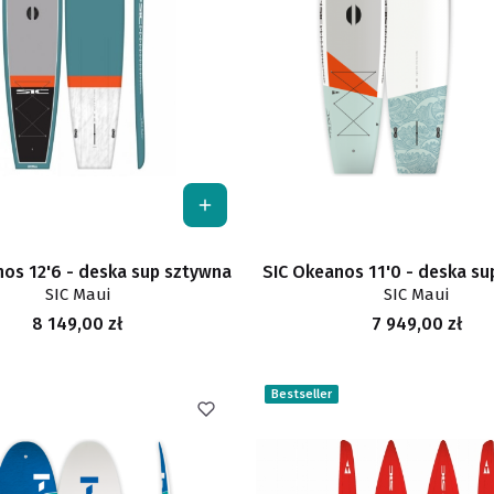
nos 12'6 - deska sup sztywna
SIC Okeanos 11'0 - deska su
SIC Maui
SIC Maui
Cena
Cena
8 149,00 zł
7 949,00 zł
Bestseller