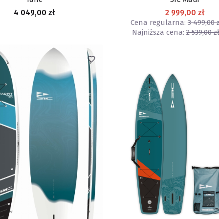
Cena
4 049,00 zł
2 999,00 zł
Cena regularna:
3 499,00 
Najniższa cena:
2 539,00 z