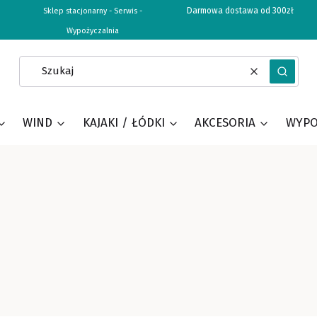
Darmowa dostawa od 300zł
Sklep stacjonarny - Serwis -
Wypożyczalnia
Wyczyść
Szukaj
WIND
KAJAKI / ŁÓDKI
AKCESORIA
WYPO