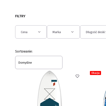
FILTRY
Cena
Marka
Długość deski
Koniec filtrów
Lista produktów
Sortowanie:
Domyślne
Okazja