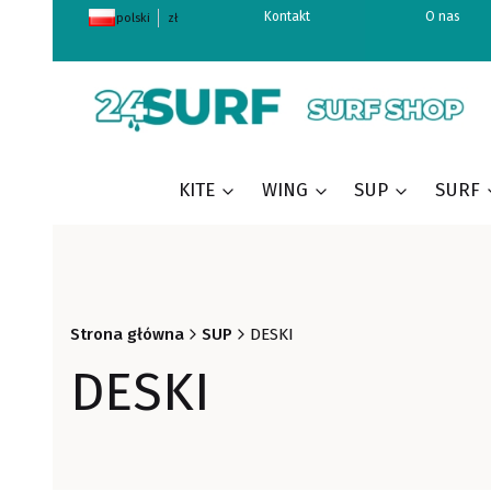
Kontakt
O nas
polski
zł
KITE
WING
SUP
SURF
Strona główna
SUP
DESKI
DESKI