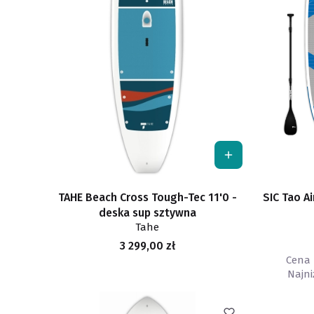
TAHE Beach Cross Tough-Tec 11'0 -
SIC Tao A
deska sup sztywna
Tahe
Cena
3 299,00 zł
Cena 
Najni