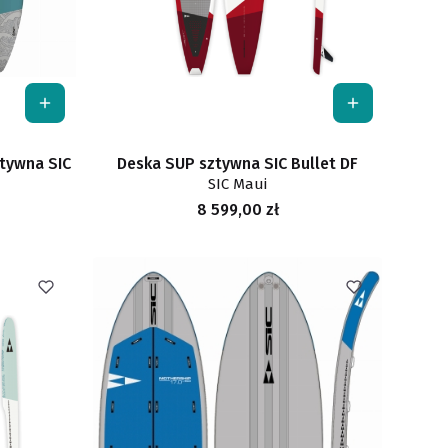
ztywna SIC
Deska SUP sztywna SIC Bullet DF
SIC Maui
Cena
8 599,00 zł