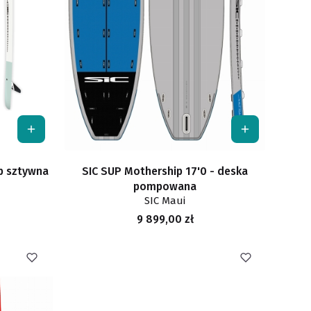
p sztywna
SIC SUP Mothership 17'0 - deska
pompowana
SIC Maui
Cena
9 899,00 zł