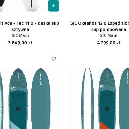
it Ace - Tec 11'0 - deska sup
SIC Okeanos 12'6 Expeditio
sztywna
sup pompowana
SIC Maui
SIC Maui
Cena
Cena
3 849,00 zł
4 299,00 zł