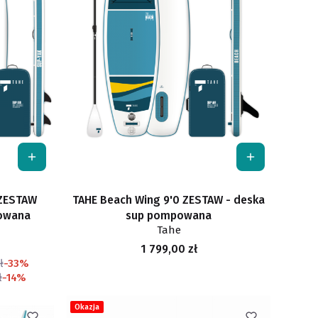
 ZESTAW
TAHE Beach Wing 9'0 ZESTAW - deska
owana
sup pompowana
Tahe
Cena
1 799,00 zł
ł
-33%
ł
-14%
Okazja