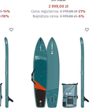
2 999,00 zł
zł
-14%
Cena regularna:
3 799,00 zł
-21%
ł
+18%
Najniższa cena:
3 199,00 zł
-6%