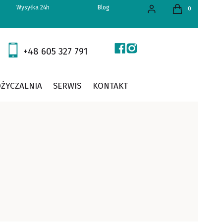
Produkty w kos
Wysyłka 24h
Blog
Zaloguj się
Koszyk
+48 605 327 791
ŻYCZALNIA
SERWIS
KONTAKT