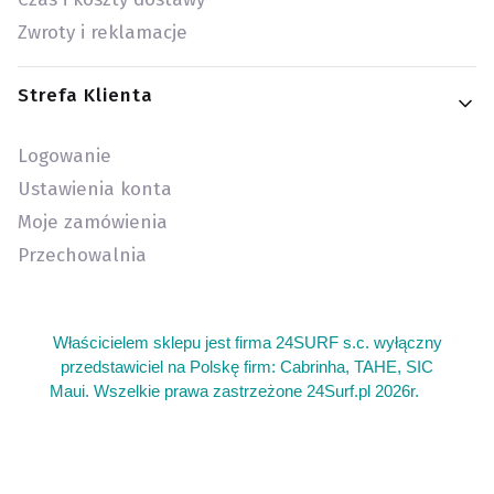
Zwroty i reklamacje
Strefa Klienta
Logowanie
Ustawienia konta
Moje zamówienia
Przechowalnia
Właścicielem sklepu jest firma 24SURF s.c. wyłączny
przedstawiciel na Polskę firm: Cabrinha, TAHE, SIC
Maui. Wszelkie prawa zastrzeżone 24Surf.pl 2026r.
add
Sklep kite warszawa oferujemy sprzęt do kitesurfingu. Gdzie
kupie sprzet do wing foil wingfoil. Kitesurfing sprzęt używany