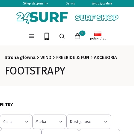
Sklep stacjonarny
Serwis
Wypożyczalnia
Otwórz wyszukiwarkę
Produkty w koszyku: 0. Zoba
Menu
Szukaj
Koszyk
polski / zł
Strona główna
WIND
FREERIDE & FUN
AKCESORIA
FOOTSTRAPY
FILTRY
Cena
Marka
Dostępność