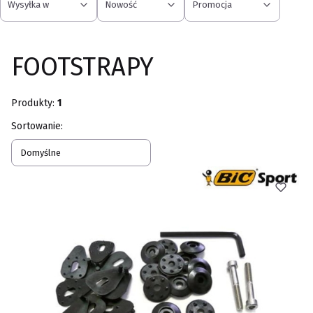
Wysyłka w
Nowość
Promocja
Koniec filtrów
FOOTSTRAPY
Produkty:
1
Lista produktów
Sortowanie:
Domyślne