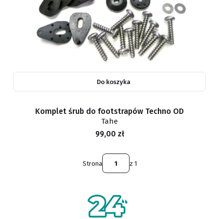
Do koszyka
Komplet śrub do footstrapów Techno OD
Tahe
Cena
99,00 zł
Strona
z 1