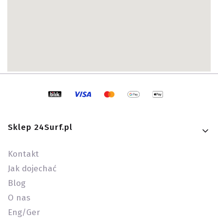
Linki w stopce
Sklep 24Surf.pl
Kontakt
Jak dojechać
Blog
O nas
Eng/Ger