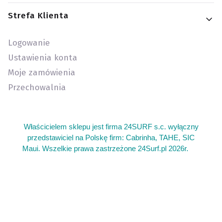
Strefa Klienta
Logowanie
Ustawienia konta
Moje zamówienia
Przechowalnia
Właścicielem sklepu jest firma 24SURF s.c. wyłączny
przedstawiciel na Polskę firm: Cabrinha, TAHE, SIC
Maui. Wszelkie prawa zastrzeżone 24Surf.pl 2026r.
add
Sklep kite warszawa oferujemy sprzęt do kitesurfingu. Gdzie
kupie sprzet do wing foil wingfoil. Kitesurfing sprzęt używany
latwce i deski kite. Deska z wiosłem gdzie kupić. Serwis
latawców do kitesurfingu kite. Najlepszy sprzęt do wing foil
sklep. Duży wybór sprzętu kite latawce bary deski. Łatwa tania