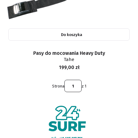
Do koszyka
Pasy do mocowania Heavy Duty
Tahe
Cena
199,00 zł
Strona
z 1