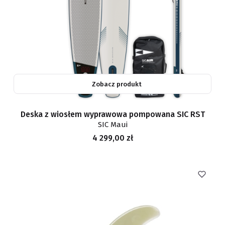
Zobacz produkt
Deska z wiosłem wyprawowa pompowana SIC RST
SIC Maui
Cena
4 299,00 zł