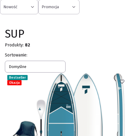
Nowość
Promocja
Koniec filtrów
SUP
Produkty:
82
Lista produktów
Sortowanie:
Domyślne
Bestseller
Okazja