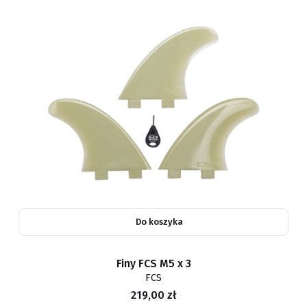
Do koszyka
Finy FCS M5 x 3
FCS
Cena
219,00 zł