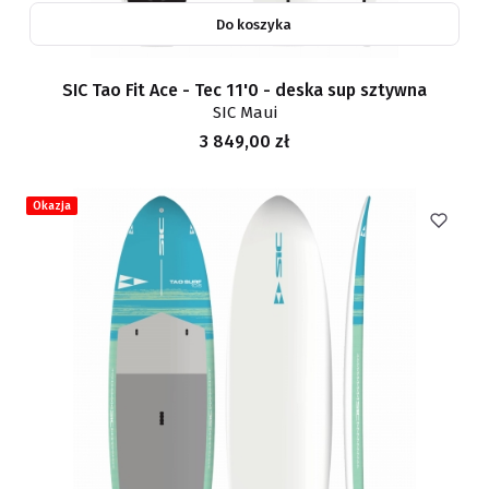
Do koszyka
SIC Tao Fit Ace - Tec 11'0 - deska sup sztywna
SIC Maui
Cena
3 849,00 zł
Okazja