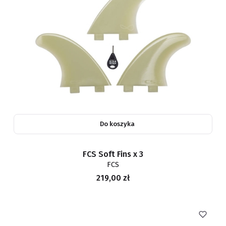
Do koszyka
FCS Soft Fins x 3
FCS
Cena
219,00 zł