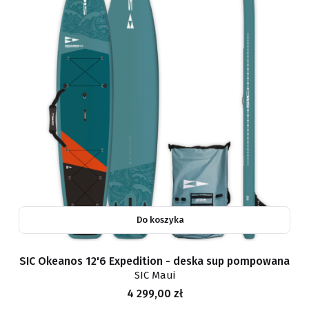
Do koszyka
SIC Okeanos 12'6 Expedition - deska sup pompowana
SIC Maui
Cena
4 299,00 zł