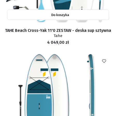
Do koszyka
TAHE Beach Cross-Yak 11'0 ZESTAW - deska sup sztywna
Tahe
Cena
4 049,00 zł