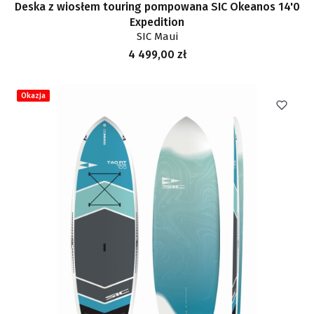
Deska z wiosłem touring pompowana SIC Okeanos 14'0
Expedition
SIC Maui
Cena
4 499,00 zł
Okazja