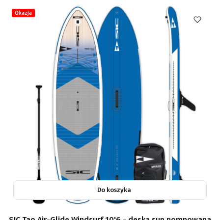
Okazja
Do koszyka
SIC Tao Air-Glide Windsurf 10'6 - deska sup pompowana