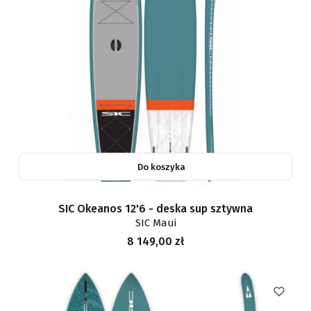
Do koszyka
SIC Okeanos 12'6 - deska sup sztywna
SIC Maui
Cena
8 149,00 zł