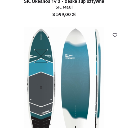
SIC Okeanos 14'0 - deska sup sztywna
SIC Maui
Cena
8 599,00 zł