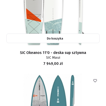
Do koszyka
SIC Okeanos 11'0 - deska sup sztywna
SIC Maui
Cena
7 949,00 zł