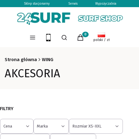
Sklep stacjonarny
Serwis
Wypożyczalnia
Otwórz wyszukiwarkę
Produkty w koszyku: 0. Zoba
Menu
Szukaj
Koszyk
polski / zł
Strona główna
WING
AKCESORIA
FILTRY
Cena
Marka
Rozmiar XS-XXL