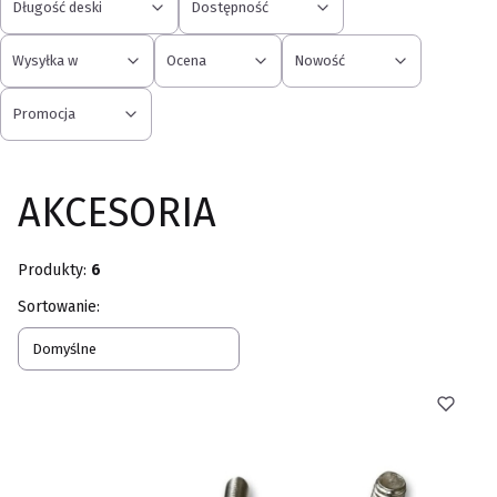
Długość deski
Dostępność
Wysyłka w
Ocena
Nowość
Promocja
Koniec filtrów
AKCESORIA
Produkty:
6
Lista produktów
Sortowanie:
Domyślne