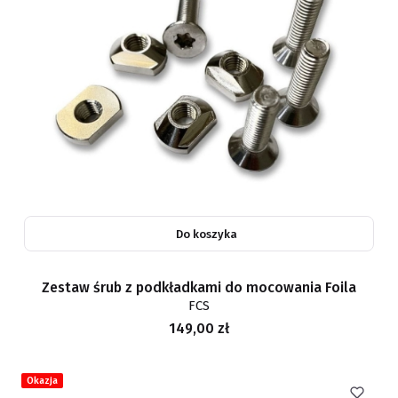
Do koszyka
Zestaw śrub z podkładkami do mocowania Foila
FCS
Cena
149,00 zł
Okazja