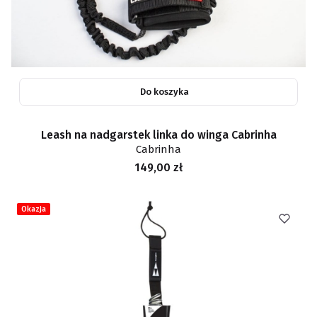
Do koszyka
Leash na nadgarstek linka do winga Cabrinha
Cabrinha
Cena
149,00 zł
Okazja