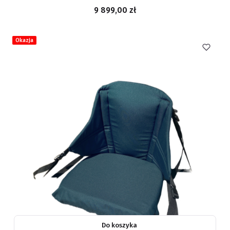
Cena
9 899,00 zł
Okazja
Do koszyka