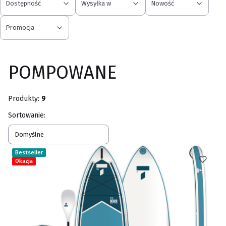
Dostępność
Wysyłka w
Nowość
Promocja
Koniec filtrów
POMPOWANE
Produkty:
9
Lista produktów
Sortowanie:
Domyślne
Bestseller
Okazja