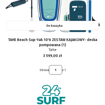
Do koszyka
TAHE Beach Sup-Yak 10'6 ZESTAW KAJAKOWY- deska
pompowana (1)
Tahe
Cena
3 599,00 zł
Strona
z 1