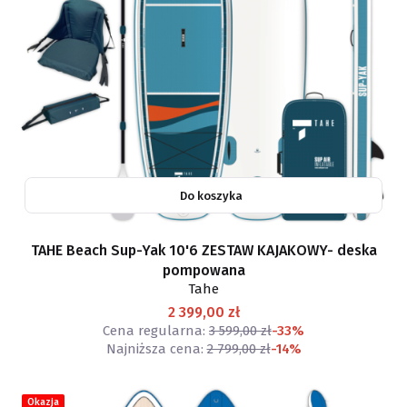
Do koszyka
TAHE Beach Sup-Yak 10'6 ZESTAW KAJAKOWY- deska
pompowana
Tahe
2 399,00 zł
Cena regularna:
3 599,00 zł
-33%
Najniższa cena:
2 799,00 zł
-14%
Okazja