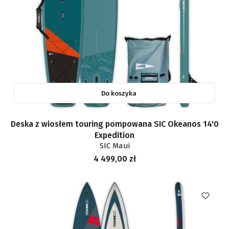
Do koszyka
Deska z wiosłem touring pompowana SIC Okeanos 14'0
Expedition
SIC Maui
Cena
4 499,00 zł