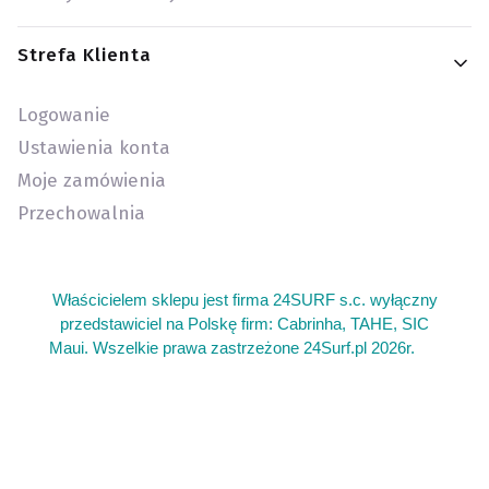
Strefa Klienta
Logowanie
Ustawienia konta
Moje zamówienia
Przechowalnia
Właścicielem sklepu jest firma 24SURF s.c. wyłączny
przedstawiciel na Polskę firm: Cabrinha, TAHE, SIC
Maui. Wszelkie prawa zastrzeżone 24Surf.pl 2026r.
add
Sklep kite warszawa oferujemy sprzęt do kitesurfingu. Gdzie
kupie sprzet do wing foil wingfoil. Kitesurfing sprzęt używany
latwce i deski kite. Deska z wiosłem gdzie kupić. Serwis
latawców do kitesurfingu kite. Najlepszy sprzęt do wing foil