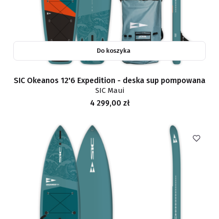
Do koszyka
SIC Okeanos 12'6 Expedition - deska sup pompowana
SIC Maui
Cena
4 299,00 zł