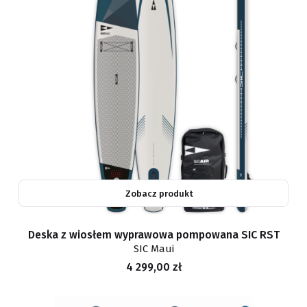
Zobacz produkt
Deska z wiosłem wyprawowa pompowana SIC RST
SIC Maui
Cena
4 299,00 zł