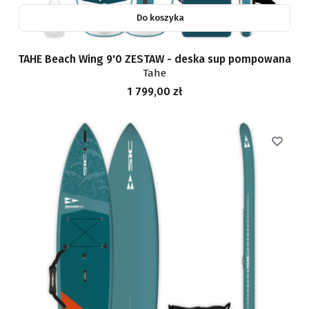
Do koszyka
TAHE Beach Wing 9'0 ZESTAW - deska sup pompowana
Tahe
Cena
1 799,00 zł