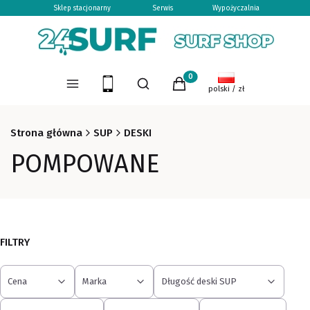
Sklep stacjonarny
Serwis
Wypożyczalnia
Otwórz wyszukiwarkę
Produkty w koszyku: 0. Zoba
Menu
Szukaj
Koszyk
polski / zł
Strona główna
SUP
DESKI
POMPOWANE
FILTRY
Cena
Marka
Długość deski SUP