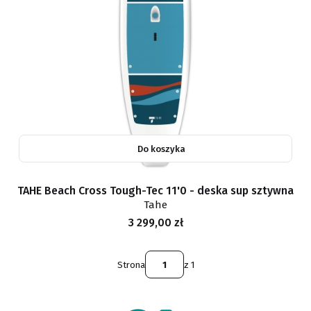
Do koszyka
TAHE Beach Cross Tough-Tec 11'0 - deska sup sztywna
Tahe
Cena
3 299,00 zł
Strona
z 1