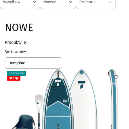
Wysyłka w
Nowość
Promocja
Koniec filtrów
NOWE
Produkty:
5
Lista produktów
Sortowanie:
Domyślne
Bestseller
Okazja