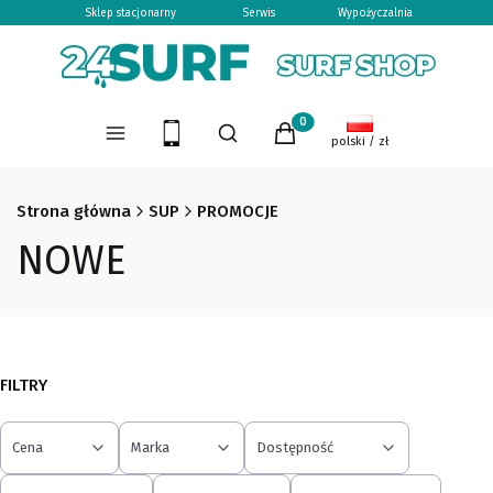
Sklep stacjonarny
Serwis
Wypożyczalnia
Otwórz wyszukiwarkę
Produkty w koszyku: 0. Zoba
Menu
Szukaj
Koszyk
polski / zł
Strona główna
SUP
PROMOCJE
NOWE
FILTRY
Cena
Marka
Dostępność