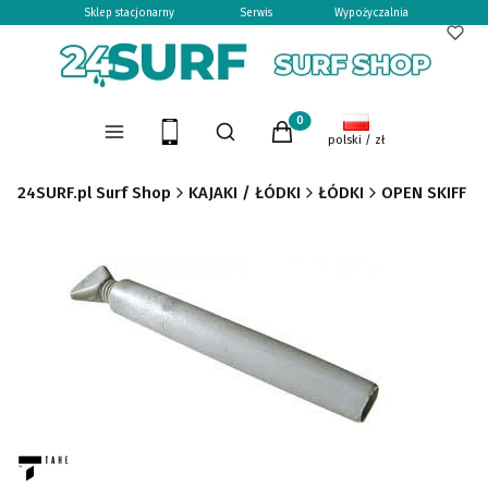
Sklep stacjonarny
Serwis
Wypożyczalnia
Otwórz wyszukiwarkę
Produkty w koszyku: 0. Zoba
Menu
Szukaj
Koszyk
polski / zł
24SURF.pl Surf Shop
KAJAKI / ŁÓDKI
ŁÓDKI
OPEN SKIFF