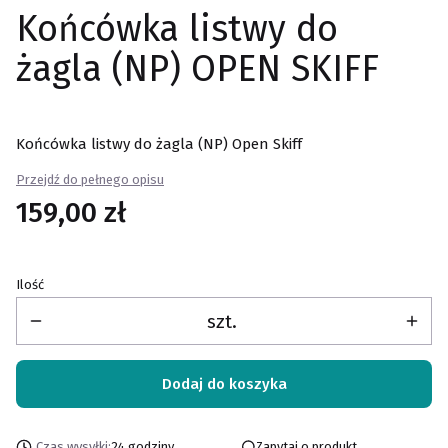
Końcówka listwy do
żagla (NP) OPEN SKIFF
Końcówka listwy do żagla (NP) Open Skiff
Przejdź do pełnego opisu
Cena
159,00 zł
Ilość
szt.
Dodaj do koszyka
Czas wysyłki:
24 godziny
Zapytaj o produkt