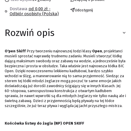
Dostawa
od 0,00 zł
-
Udostępnij
Odbiór osobisty (Polska)
Rozwiń opis
O'pen Skiff
Przy tworzeniu najnowszej łodzi klasy
Open
, projektanci
musieli sprostać naprawdę trudnemu zadaniu. Musieli stworzyć łódkę
dającą maksimum swobody oraz zabawy na wodzie, a jednocześnie była
bezpieczna i prosta w obsłudze. Taka właśnie jest najnowsza łódka BIC
Open. Dzięki nowoczesnemu lekkiemu kadłubowi, bardzo szybko
wchodzi w ślizg, a manewrowanie nią to sama przyjemność. Siedząc za
sterem tej łódki młodzi żeglarze mogą poczuć te same emocje jakich
doświadczają już dorośli zawodnicy ścigający się w innych klasach. Jej
60-stopowa, samospustowa konstrukcja z otwartym kadłubem
sprawia, że nawet wywrotki są dla młodych żeglarzy nie tylko nauką ale i
świetną zabawą. Dzieci z przyjemnością będą pływały na tej łódce
szczególnie, że już teraz pływa i wygląda jaj jacht przyszłego mistrza.
Końcówka listwy do żagla (NP)
OPEN SKIFF