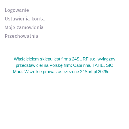
Logowanie
Ustawienia konta
Moje zamówienia
Przechowalnia
Właścicielem sklepu jest firma 24SURF s.c. wyłączny
przedstawiciel na Polskę firm: Cabrinha, TAHE, SIC
Maui. Wszelkie prawa zastrzeżone 24Surf.pl 2026r.
add
Sklep kite warszawa oferujemy sprzęt do kitesurfingu. Gdzie
kupie sprzet do wing foil wingfoil. Kitesurfing sprzęt używany
latwce i deski kite. Deska z wiosłem gdzie kupić. Serwis
latawców do kitesurfingu kite. Najlepszy sprzęt do wing foil
sklep. Duży wybór sprzętu kite latawce bary deski. Łatwa tania
deska do surfingu. Gdzie plywać na surfingu w Polsce.
Żeglarska regatowa klasa łódek dla dzieci Open Skiff. Kajaki