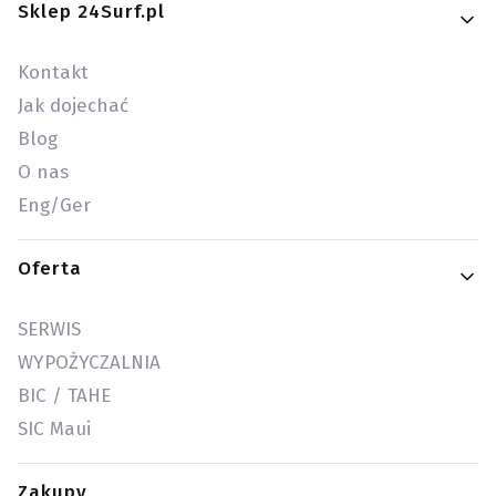
Linki w stopce
Sklep 24Surf.pl
Kontakt
Jak dojechać
Blog
O nas
Eng/Ger
Oferta
SERWIS
WYPOŻYCZALNIA
BIC / TAHE
SIC Maui
Zakupy