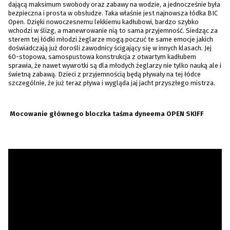
dającą maksimum swobody oraz zabawy na wodzie, a jednocześnie była
bezpieczna i prosta w obsłudze. Taka właśnie jest najnowsza łódka BIC
Open. Dzięki nowoczesnemu lekkiemu kadłubowi, bardzo szybko
wchodzi w ślizg, a manewrowanie nią to sama przyjemność. Siedząc za
sterem tej łódki młodzi żeglarze mogą poczuć te same emocje jakich
doświadczają już dorośli zawodnicy ścigający się w innych klasach. Jej
60-stopowa, samospustowa konstrukcja z otwartym kadłubem
sprawia, że nawet wywrotki są dla młodych żeglarzy nie tylko nauką ale i
świetną zabawą. Dzieci z przyjemnością będą pływały na tej łódce
szczególnie, że już teraz pływa i wygląda jaj jacht przyszłego mistrza.
Mocowanie głównego bloczka taśma dyneema
OPEN SKIFF