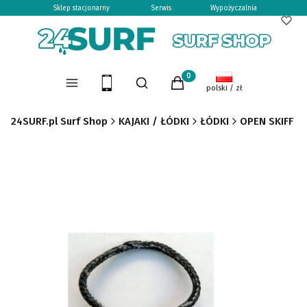
Sklep stacjonarny
Serwis
Wypożyczalnia
Otwórz wyszukiwarkę
Produkty w koszyku: 0. Zoba
Menu
Szukaj
Koszyk
polski / zł
24SURF.pl Surf Shop
KAJAKI / ŁÓDKI
ŁÓDKI
OPEN SKIFF