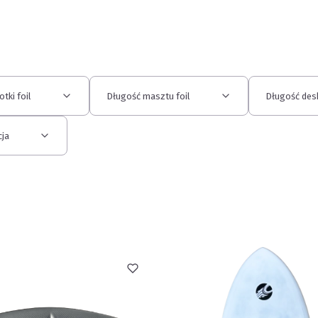
tki foil
Długość masztu foil
Długość des
ja