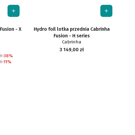
Fusion - X
Hydro foil lotka przednia Cabrinha
Fusion - H series
Cabrinha
Cena
3 149,00 zł
ł
-38%
ł
-11%