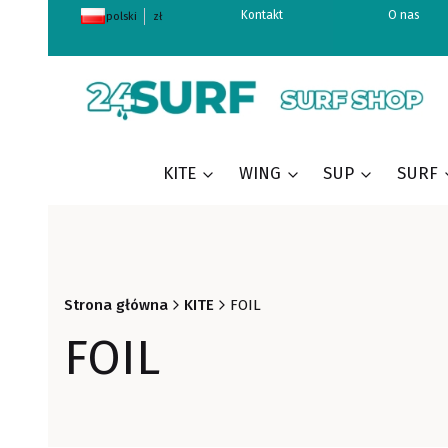
Kontakt
O nas
polski
zł
KITE
WING
SUP
SURF
Strona główna
KITE
FOIL
FOIL