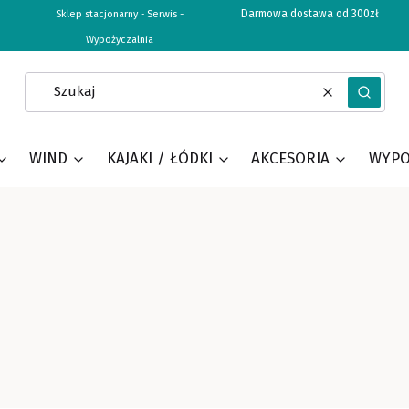
Darmowa dostawa od 300zł
Sklep stacjonarny - Serwis -
Wypożyczalnia
Wyczyść
Szukaj
WIND
KAJAKI / ŁÓDKI
AKCESORIA
WYPO