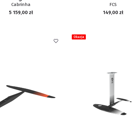
Cabrinha
FCS
Cena
Cena
5 159,00 zł
149,00 zł
Okazja