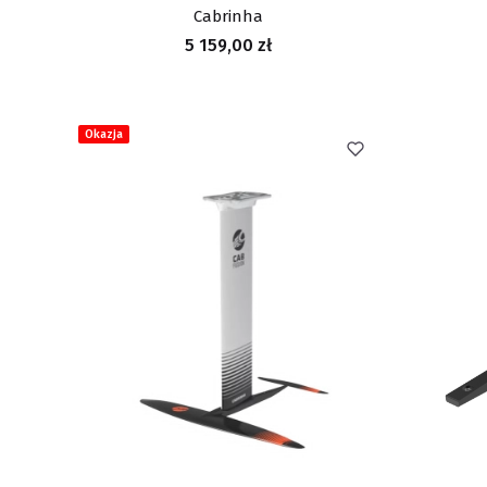
Cabrinha
Cena
5 159,00 zł
Okazja