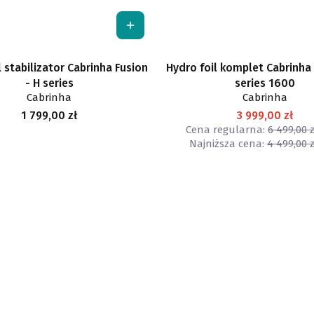
l stabilizator Cabrinha Fusion
Hydro foil komplet Cabrinha 
- H series
series 1600
Cabrinha
Cabrinha
Cena
1 799,00 zł
3 999,00 zł
Cena regularna:
6 499,00 z
Najniższa cena:
4 499,00 z