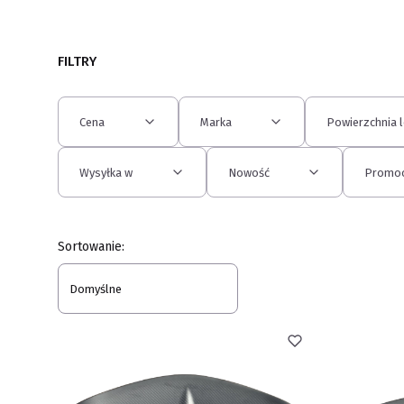
FILTRY
Cena
Marka
Powierzchnia lo
Wysyłka w
Nowość
Promoc
Koniec filtrów
Lista produktów
Sortowanie:
Domyślne