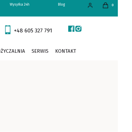
Produkty w kos
Wysyłka 24h
Blog
Zaloguj się
Koszyk
+48 605 327 791
ŻYCZALNIA
SERWIS
KONTAKT