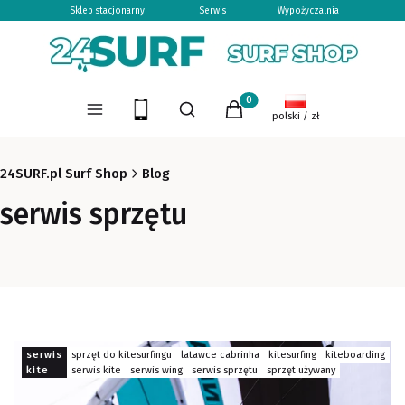
Sklep stacjonarny
Serwis
Wypożyczalnia
Otwórz wyszukiwarkę
Produkty w koszyku: 0. Zoba
Menu
Szukaj
Koszyk
polski / zł
24SURF.pl Surf Shop
Blog
serwis sprzętu
serwis
sprzęt do kitesurfingu
latawce cabrinha
kitesurfing
kiteboarding
kite
serwis kite
serwis wing
serwis sprzętu
sprzęt używany