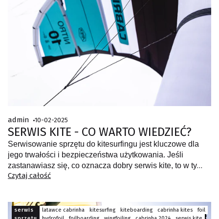
admin
10-02-2025
SERWIS KITE - CO WARTO WIEDZIEĆ?
Serwisowanie sprzętu do kitesurfingu jest kluczowe dla
jego trwałości i bezpieczeństwa użytkowania. Jeśli
zastanawiasz się, co oznacza dobry serwis kite, to w tym
Czytaj całość
wpisie powinniśmy rozwiać Twoje wątpliwości.
serwis
latawce cabrinha
kitesurfing
kiteboarding
cabrinha kites
foil
sprzętu
hydrofoil
foilboarding
wingfoiling
cabrinha 2024
serwis kite