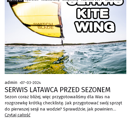
admin
07-03-2024
SERWIS LATAWCA PRZED SEZONEM
Sezon coraz bliżej, więc przygotowaliśmy dla Was na
rozgrzewkę krótką checklistę. Jak przygotować swój sprzęt
do pierwszej sesji na wodzie? Sprawdźcie, jak powinien
Czytaj całość
wyglądać serwis latawca przed sezonem.