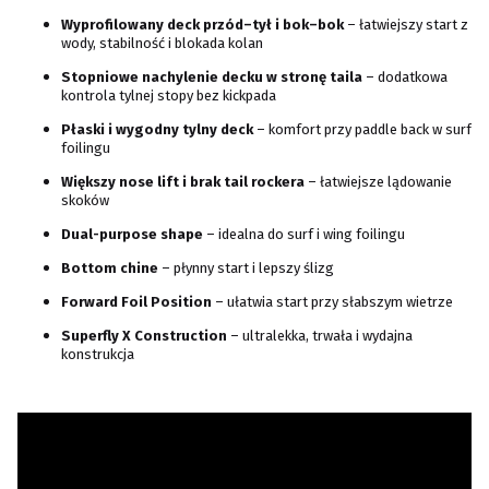
Wyprofilowany deck przód–tył i bok–bok
– łatwiejszy start z
wody, stabilność i blokada kolan
Stopniowe nachylenie decku w stronę taila
– dodatkowa
kontrola tylnej stopy bez kickpada
Płaski i wygodny tylny deck
– komfort przy paddle back w surf
foilingu
Większy nose lift i brak tail rockera
– łatwiejsze lądowanie
skoków
Dual-purpose shape
– idealna do surf i wing foilingu
Bottom chine
– płynny start i lepszy ślizg
Forward Foil Position
– ułatwia start przy słabszym wietrze
Superfly X Construction
– ultralekka, trwała i wydajna
konstrukcja