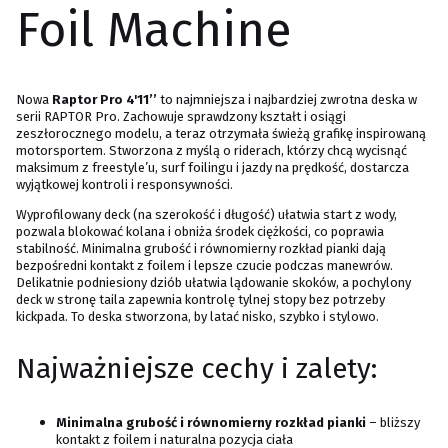
Foil Machine
Nowa
Raptor Pro 4'11’’
to najmniejsza i najbardziej zwrotna deska w
serii RAPTOR Pro. Zachowuje sprawdzony kształt i osiągi
zeszłorocznego modelu, a teraz otrzymała świeżą grafikę inspirowaną
motorsportem. Stworzona z myślą o riderach, którzy chcą wycisnąć
maksimum z freestyle’u, surf foilingu i jazdy na prędkość, dostarcza
wyjątkowej kontroli i responsywności.
Wyprofilowany deck (na szerokość i długość) ułatwia start z wody,
pozwala blokować kolana i obniża środek ciężkości, co poprawia
stabilność. Minimalna grubość i równomierny rozkład pianki dają
bezpośredni kontakt z foilem i lepsze czucie podczas manewrów.
Delikatnie podniesiony dziób ułatwia lądowanie skoków, a pochylony
deck w stronę taila zapewnia kontrolę tylnej stopy bez potrzeby
kickpada. To deska stworzona, by latać nisko, szybko i stylowo.
Najważniejsze cechy i zalety:
Minimalna grubość i równomierny rozkład pianki
– bliższy
kontakt z foilem i naturalna pozycja ciała