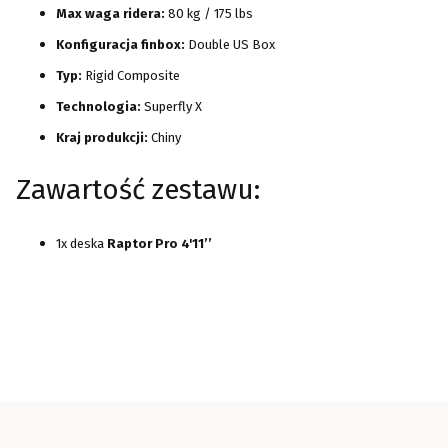
Max waga ridera:
80 kg / 175 lbs
Konfiguracja finbox:
Double US Box
Typ:
Rigid Composite
Technologia:
Superfly X
Kraj produkcji:
Chiny
Zawartość zestawu:
1x deska
Raptor Pro 4'11’’