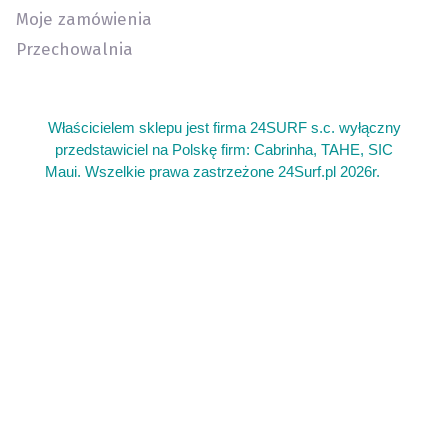
Moje zamówienia
Przechowalnia
Właścicielem sklepu jest firma 24SURF s.c. wyłączny
przedstawiciel na Polskę firm: Cabrinha, TAHE, SIC
Maui. Wszelkie prawa zastrzeżone 24Surf.pl 2026r.
add
Sklep kite warszawa oferujemy sprzęt do kitesurfingu. Gdzie
kupie sprzet do wing foil wingfoil. Kitesurfing sprzęt używany
latwce i deski kite. Deska z wiosłem gdzie kupić. Serwis
latawców do kitesurfingu kite. Najlepszy sprzęt do wing foil
sklep. Duży wybór sprzętu kite latawce bary deski. Łatwa tania
deska do surfingu. Gdzie plywać na surfingu w Polsce.
Żeglarska regatowa klasa łódek dla dzieci Open Skiff. Kajaki
Warszawa wypożyczalnia sprzętu sportowego kite kitesurfing
sup paddle board deska z wiosłem kajak kajaków. Sklep
kajakowy kajaki wiosła akcesoria kajakowe bogata oferta. Tani