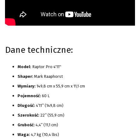
Dane techniczne:
Model:
Raptor Pro 4'11''
Shaper:
Mark Raaphorst
Wymiary:
149,8 cm x 55,9 cm x 11,1 cm
Pojemność:
60 L
Długość:
4’11’’ (149,8 cm)
Szerokość:
22’’ (55,9 cm)
Grubość:
4,4’’ (11,1 cm)
Waga:
4,7 kg (10,4 lbs)